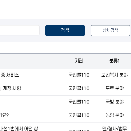
검색
상세검색
기관
분류1
집중 서비스
국민콜110
보건복지 분야
 개정 사항
국민콜110
도로 분야
국민콜110
국방 분야
가요?
국민콜110
농림 분야
내선1번에서 어떤 상
민/형사/법무