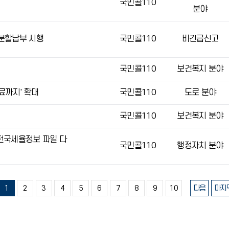
국민콜110
분야
분할납부 시행
국민콜110
비긴급신고
국민콜110
보건복지 분야
료까지' 확대
국민콜110
도로 분야
국민콜110
보건복지 분야
전국세율정보 파일 다
국민콜110
행정자치 분야
1
2
3
4
5
6
7
8
9
10
다음
마지