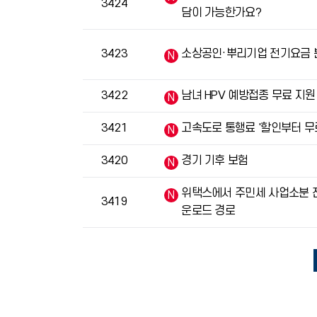
3424
담이 가능한가요?
3423
소상공인·뿌리기업 전기요금 
3422
남녀 HPV 예방접종 무료 지원
3421
고속도로 통행료 '할인부터 무
3420
경기 기후 보험
위택스에서 주민세 사업소분 
3419
운로드 경로