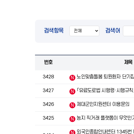
통
합
검색항목
검색어
검
색
번호
제목
3428
노인맞춤돌봄 퇴원환자 단기
3427
「유료도로법 시행령·시행규칙」
3426
제대군인지원센터 이용문의
3425
농지 직거래 플랫폼이 무엇인
외국인종합안내센터 1345번 