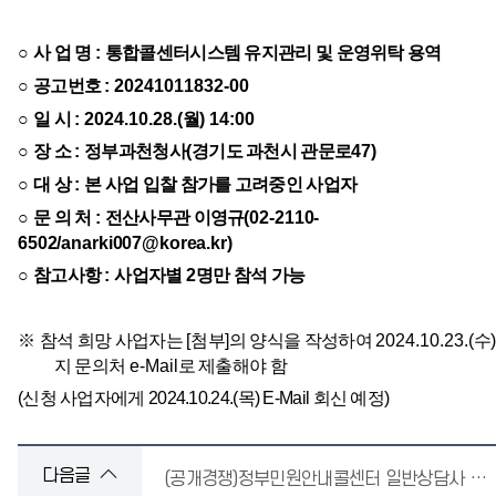
○
사 업 명
:
통합콜센터시스템 유지관리 및 운영위탁 용역
○
공고번호
: 20241011832-00
○
일 시
: 2024.10.28.(
월
) 14:00
○
장 소
:
정부과천청사
(
경기도 과천시 관문로
47)
○
대 상
:
본 사업 입찰 참가를 고려중인 사업자
○
문 의 처
:
전산사무관 이영규
(02-2110-
6502/anarki007@korea.kr)
○
참고사항
:
사업자별
2
명만 참석 가능
※
참석 희망 사업자는
[
첨부
]
의 양식을 작성하여
2024.10.23.(
수
지 문의처
e-Mail
로 제출해야 함
(
신청 사업자에게
2024.10.24.(
목
) E-Mail
회신 예정
)
다음글
(공개경쟁)정부민원안내콜센터 일반상담사 채용 공고(정부합동민원센터 공고 제2024-15호)