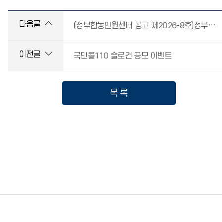
다음글
(정부합동민원센터 공고 제2026-8호)정부민원안내콜센터 일반상담사 채용 면접심사 합격자 공고(공개경쟁 및 장애인 제한경쟁)
이전글
국민콜110 슬로건 공모 이벤트
목 록