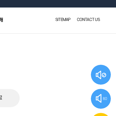
SITEMAP
CONTACT US
개
료
80