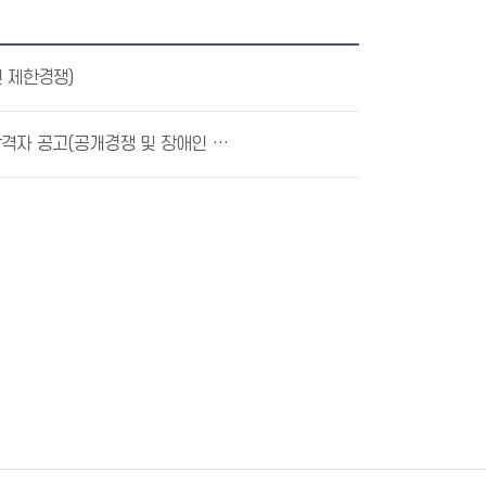
 제한경쟁)
(정부합동민원센터 공고 제2026-4호)정부민원안내콜센터 일반상담사 채용 면접심사 합격자 공고(공개경쟁 및 장애인 제한경쟁)