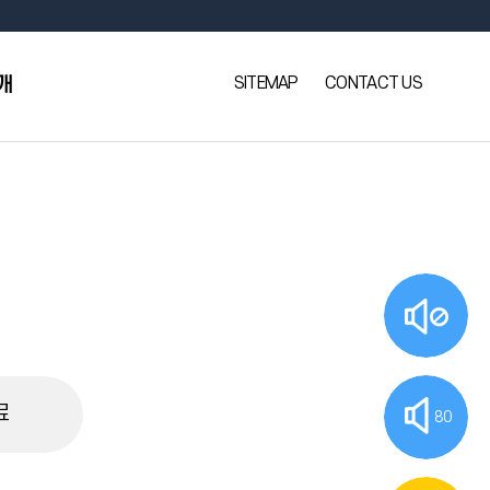
SITEMAP
CONTACT US
개
료
80